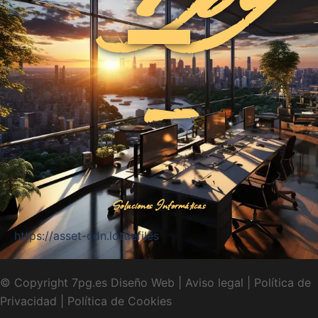
-
Soluciones Informáticas
https://asset-cdn.lottiefiles
© Copyright 7pg.es Diseño Web |
Aviso legal
|
Política de
Privacidad
|
Política de Cookies