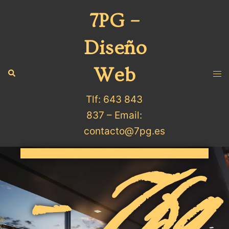
7PG –
Diseño
Web
Tlf: 643 843
837 – Email:
contacto@7pg.es
- 7pg