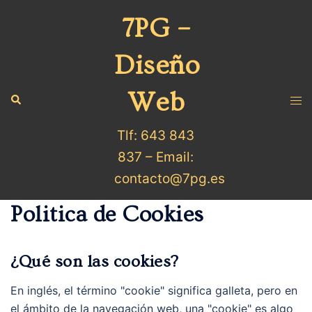
7PG –
Diseño
Web
Tlf: 643 843
837 – Email:
contacto@7pg.es
Politica de Cookies
¿Qué son las cookies?
En inglés, el término "cookie" significa galleta, pero en
el ámbito de la navegación web, una "cookie" es algo